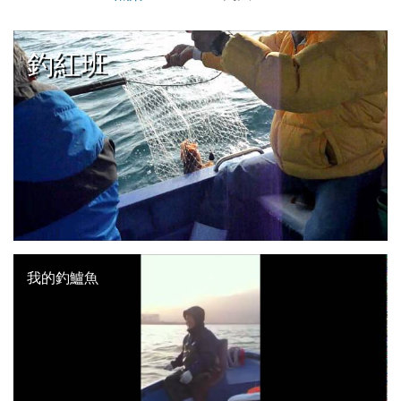
釣紅班
我的釣鱸魚