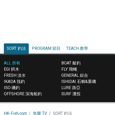
SORT 釣法
PROGRAM 節目
TEACH 教學
ALL 所有
BOAT 艇釣
EGI 餌木
FLY 飛蠅
FRESH 淡水
GENERAL 綜合
IKADA 筏釣
ISHIDAI 石鯛&重磯
ISO 磯釣
LURE 路亞
OFFSHORE 深海船釣
SURF 灘投
HK-Fish.com
魚樂 TV
SORT 釣法